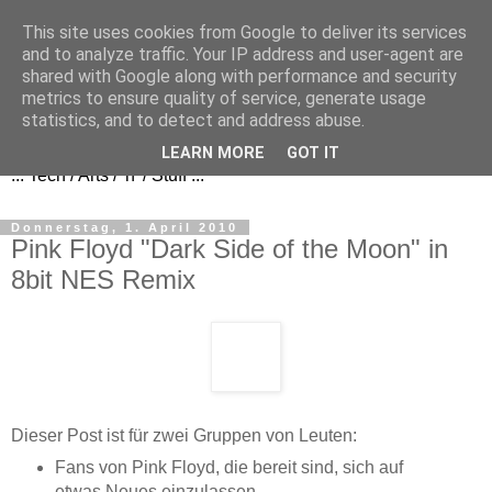
This site uses cookies from Google to deliver its services
and to analyze traffic. Your IP address and user-agent are
shared with Google along with performance and security
metrics to ensure quality of service, generate usage
FezBook
statistics, and to detect and address abuse.
LEARN MORE
GOT IT
... Tech / Arts / 'n' / Stuff ...
Donnerstag, 1. April 2010
Pink Floyd "Dark Side of the Moon" in
8bit NES Remix
Dieser Post ist für zwei Gruppen von Leuten:
Fans von Pink Floyd, die bereit sind, sich auf
etwas Neues einzulassen