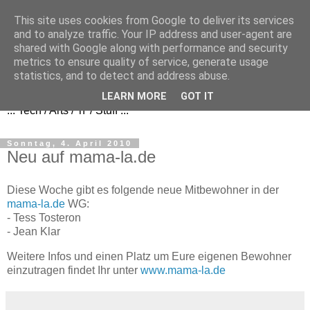
This site uses cookies from Google to deliver its services
and to analyze traffic. Your IP address and user-agent are
shared with Google along with performance and security
metrics to ensure quality of service, generate usage
FezBook
statistics, and to detect and address abuse.
LEARN MORE
GOT IT
... Tech / Arts / 'n' / Stuff ...
Sonntag, 4. April 2010
Neu auf mama-la.de
Diese Woche gibt es folgende neue Mitbewohner in der
mama-la.de
WG:
- Tess Tosteron
- Jean Klar
Weitere Infos und einen Platz um Eure eigenen Bewohner
einzutragen findet Ihr unter
www.mama-la.de