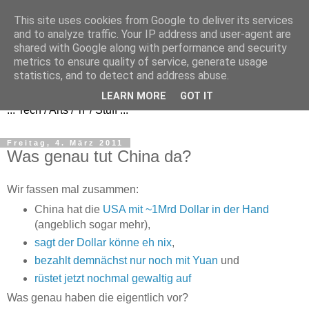
This site uses cookies from Google to deliver its services
and to analyze traffic. Your IP address and user-agent are
shared with Google along with performance and security
metrics to ensure quality of service, generate usage
FezBook
statistics, and to detect and address abuse.
LEARN MORE
GOT IT
... Tech / Arts / 'n' / Stuff ...
Freitag, 4. März 2011
Was genau tut China da?
Wir fassen mal zusammen:
China hat die
USA mit ~1Mrd Dollar in der Hand
(angeblich sogar mehr),
sagt der Dollar könne eh nix
,
bezahlt demnächst nur noch mit Yuan
und
rüstet jetzt nochmal gewaltig auf
Was genau haben die eigentlich vor?