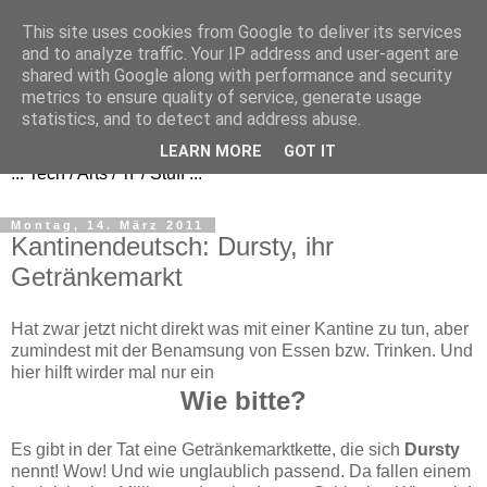
This site uses cookies from Google to deliver its services
and to analyze traffic. Your IP address and user-agent are
shared with Google along with performance and security
metrics to ensure quality of service, generate usage
FezBook
statistics, and to detect and address abuse.
LEARN MORE
GOT IT
... Tech / Arts / 'n' / Stuff ...
Montag, 14. März 2011
Kantinendeutsch: Dursty, ihr
Getränkemarkt
Hat zwar jetzt nicht direkt was mit einer Kantine zu tun, aber
zumindest mit der Benamsung von Essen bzw. Trinken. Und
hier hilft wirder mal nur ein
Wie bitte?
Es gibt in der Tat eine Getränkemarktkette, die sich
Dursty
nennt! Wow! Und wie unglaublich passend. Da fallen einem