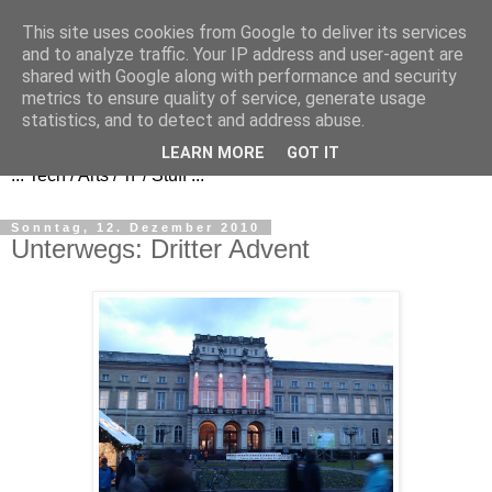
This site uses cookies from Google to deliver its services
and to analyze traffic. Your IP address and user-agent are
shared with Google along with performance and security
metrics to ensure quality of service, generate usage
FezBook
statistics, and to detect and address abuse.
LEARN MORE
GOT IT
... Tech / Arts / 'n' / Stuff ...
Sonntag, 12. Dezember 2010
Unterwegs: Dritter Advent