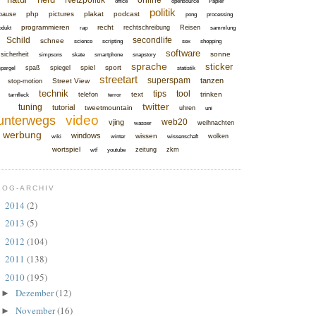
Netzpolitik
online
office
opensource
Papier
politik
php
pictures
plakat
podcast
pause
pong
processing
programmieren
recht
rechtschreibung
Reisen
odukt
rap
sammlung
Schild
secondlife
schnee
science
scripting
sex
shopping
software
sonne
sicherheit
simpsons
skate
smartphone
snapstory
sprache
sticker
spiel
sport
spaß
spiegel
spargel
statistik
streetart
superspam
tanzen
Street View
stop-motion
technik
tips
tool
text
trinken
telefon
tarnfleck
terror
twitter
tuning
tutorial
tweetmountain
uhren
uni
video
unterwegs
web20
vjing
weihnachten
wasser
werbung
windows
wissen
wolken
wiki
winter
wissenschaft
wortspiel
zeitung
zkm
wtf
youtube
LOG-ARCHIV
2014
(2)
►
2013
(5)
►
2012
(104)
►
2011
(138)
►
2010
(195)
▼
Dezember
(12)
►
November
(16)
►