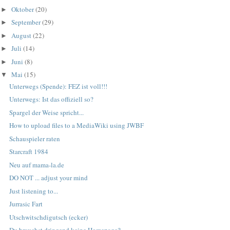
Oktober
(20)
►
September
(29)
►
August
(22)
►
Juli
(14)
►
Juni
(8)
►
Mai
(15)
▼
Unterwegs (Spende): FEZ ist voll!!!
Unterwegs: Ist das offiziell so?
Spargel der Weise spricht...
How to upload files to a MediaWiki using JWBF
Schauspieler raten
Starcraft 1984
Neu auf mama-la.de
DO NOT ... adjust your mind
Just listening to...
Jurrasic Fart
Utschwitschdigutsch (ecker)