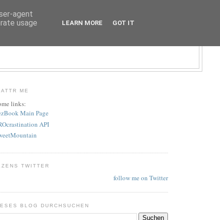
user-agent
erate usage
LEARN MORE
GOT IT
LATTR ME
ome links:
ezBook Main Page
ROcrastination API
weetMountain
EZENS TWITTER
follow me on Twitter
IESES BLOG DURCHSUCHEN