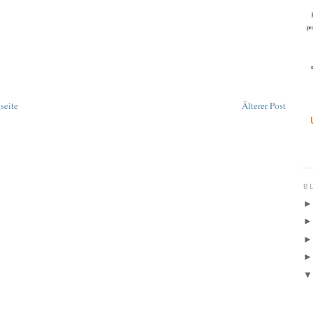
pr
tseite
Älterer Post
B