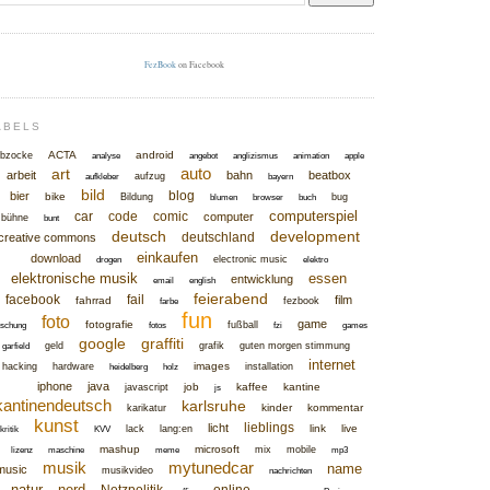
FezBook
on Facebook
ABELS
ACTA
android
bzocke
analyse
angebot
anglizismus
animation
apple
auto
art
arbeit
bahn
beatbox
aufzug
aufkleber
bayern
bild
blog
bier
bike
Bildung
bug
blumen
browser
buch
computerspiel
car
code
comic
computer
bühne
bunt
deutsch
development
deutschland
creative commons
einkaufen
download
electronic music
drogen
elektro
elektronische musik
essen
entwicklung
email
english
feierabend
facebook
fail
film
fahrrad
fezbook
farbe
fun
foto
game
fotografie
fußball
rschung
fotos
fzi
games
google
graffiti
geld
grafik
guten morgen stimmung
garfield
internet
images
hacking
hardware
installation
heidelberg
holz
iphone
java
job
kaffee
kantine
javascript
js
kantinendeutsch
karlsruhe
kinder
kommentar
karikatur
kunst
lieblings
licht
link
live
lack
lang:en
kritik
KVV
mashup
microsoft
mix
mobile
lizenz
maschine
meme
mp3
musik
mytunedcar
name
music
musikvideo
nachrichten
natur
nerd