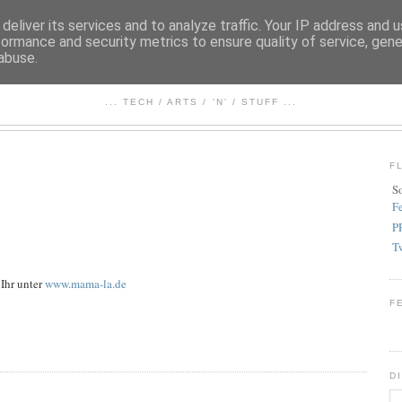
deliver its services and to analyze traffic. Your IP address and 
formance and security metrics to ensure quality of service, gen
abuse.
FEZBOOK
... TECH / ARTS / 'N' / STUFF ...
F
S
F
P
T
 Ihr unter
www.mama-la.de
F
D