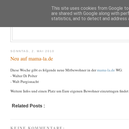
This site uses cookies from Google to 
are shared with Google along with per
statistics, and to detect and address 
SONNTAG, 2. MAI 2010
Neu auf mama-la.de
Diese Woche gibt es folgende neue Mitbewohner in der
mama-la.de
WG:
- Walter Di Polter
- Walt Purgisnacht
Weitere Infos und einen Platz um Eure eigenen Bewohner einzutragen findet
Related Posts :
KEINE KOMMENTARE: