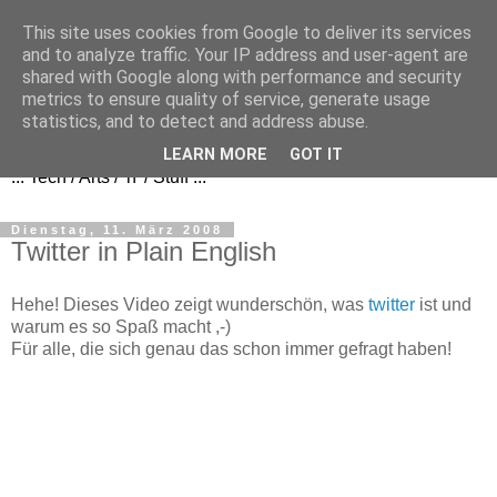
This site uses cookies from Google to deliver its services
and to analyze traffic. Your IP address and user-agent are
shared with Google along with performance and security
metrics to ensure quality of service, generate usage
FezBook
statistics, and to detect and address abuse.
LEARN MORE
GOT IT
... Tech / Arts / 'n' / Stuff ...
Dienstag, 11. März 2008
Twitter in Plain English
Hehe! Dieses Video zeigt wunderschön, was
twitter
ist und
warum es so Spaß macht ,-)
Für alle, die sich genau das schon immer gefragt haben!