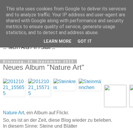
This site uses cookies from Google to deliver its services
and to analyze traffic. Your IP address and user-agent are
shared with Google along with performance and security
metrics to ensure quality of service, generate usage
FezBook
statistics, and to detect and address abuse.
LEARN MORE
GOT IT
... Tech / Arts / 'n' / Stuff ...
Dienstag, 24. September 2013
Neues Album "Nature Art"
Nature Art
, ein Album auf Flickr.
So, es ist an der Zeit, diese Blog wieder zu beleben.
In diesem Sinne: Steine und Blätter