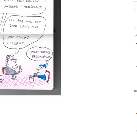
L
a
fo