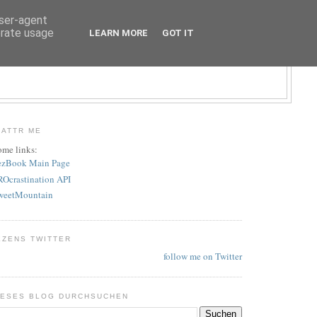
user-agent
erate usage
LEARN MORE
GOT IT
LATTR ME
ome links:
ezBook Main Page
ROcrastination API
weetMountain
EZENS TWITTER
follow me on Twitter
IESES BLOG DURCHSUCHEN