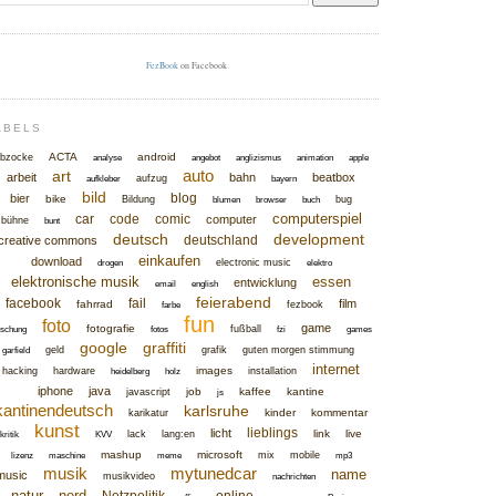
FezBook
on Facebook
ABELS
ACTA
android
bzocke
analyse
angebot
anglizismus
animation
apple
auto
art
arbeit
bahn
beatbox
aufzug
aufkleber
bayern
bild
blog
bier
bike
Bildung
bug
blumen
browser
buch
computerspiel
car
code
comic
computer
bühne
bunt
deutsch
development
deutschland
creative commons
einkaufen
download
electronic music
drogen
elektro
elektronische musik
essen
entwicklung
email
english
feierabend
facebook
fail
film
fahrrad
fezbook
farbe
fun
foto
game
fotografie
fußball
rschung
fotos
fzi
games
google
graffiti
geld
grafik
guten morgen stimmung
garfield
internet
images
hacking
hardware
installation
heidelberg
holz
iphone
java
job
kaffee
kantine
javascript
js
kantinendeutsch
karlsruhe
kinder
kommentar
karikatur
kunst
lieblings
licht
link
live
lack
lang:en
kritik
KVV
mashup
microsoft
mix
mobile
lizenz
maschine
meme
mp3
musik
mytunedcar
name
music
musikvideo
nachrichten
natur
nerd