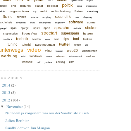
Netzpolitik
online
office
opensource
Papier
politik
php
pictures
plakat
podcast
pause
pong
processing
programmieren
recht
rechtschreibung
Reisen
odukt
rap
sammlung
Schild
secondlife
schnee
science
scripting
sex
shopping
software
sonne
sicherheit
simpsons
skate
smartphone
snapstory
sprache
sticker
spiel
sport
spaß
spiegel
spargel
statistik
streetart
superspam
tanzen
Street View
stop-motion
technik
tips
tool
text
trinken
telefon
tarnfleck
terror
twitter
tuning
tutorial
tweetmountain
uhren
uni
video
unterwegs
web20
vjing
weihnachten
wasser
werbung
windows
wissen
wolken
wiki
winter
wissenschaft
wortspiel
zeitung
zkm
wtf
youtube
LOG-ARCHIV
2014
(2)
►
2013
(5)
►
2012
(104)
▼
November
(14)
▼
Nachdem ja vorgestern was aus der Sandwüste zu seh...
Julien Berthier
Sandbilder von Jim Mangan