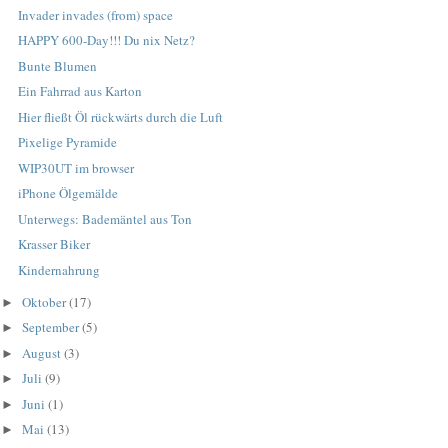
Invader invades (from) space
HAPPY 600-Day!!! Du nix Netz?
Bunte Blumen
Ein Fahrrad aus Karton
Hier fließt Öl rückwärts durch die Luft
Pixelige Pyramide
WIP30UT im browser
iPhone Ölgemälde
Unterwegs: Bademäntel aus Ton
Krasser Biker
Kindernahrung
Oktober
(17)
►
September
(5)
►
August
(3)
►
Juli
(9)
►
Juni
(1)
►
Mai
(13)
►