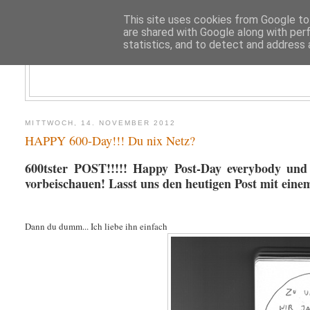
This site uses cookies from Google to 
are shared with Google along with per
statistics, and to detect and address 
MITTWOCH, 14. NOVEMBER 2012
HAPPY 600-Day!!! Du nix Netz?
600tster POST!!!!! Happy Post-Day everybody und 
vorbeischauen! Lasst uns den heutigen Post mit eine
Dann du dumm... Ich liebe ihn einfach