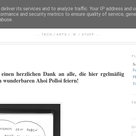
deliver its services and to analyze traffic. Your IP address and 
formance and security metrics to ensure quality of service, gen
abuse.
FEZBOOK
... TECH / ARTS / 'N' / STUFF ...
F
S
F
einen herzlichen Dank an alle, die hier rgelmäßig
P
m wunderbaren Ahoi Polloi feiern!
T
F
D