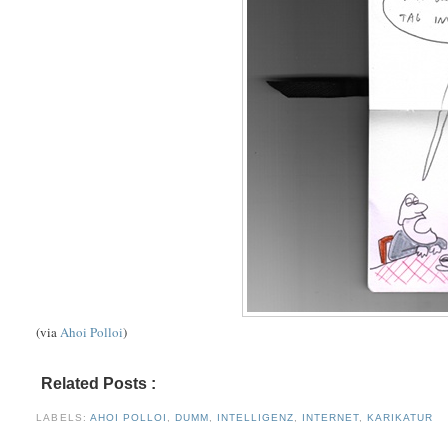
(via
Ahoi Polloi
)
Related Posts :
ahoi polloi,
dumm,
intelligenz,
internet,
karikatur
LABELS:
AHOI POLLOI
,
DUMM
,
INTELLIGENZ
,
INTERNET
,
KARIKATUR