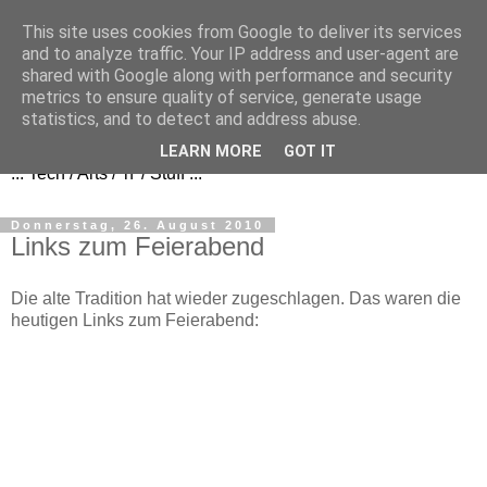
This site uses cookies from Google to deliver its services
and to analyze traffic. Your IP address and user-agent are
shared with Google along with performance and security
metrics to ensure quality of service, generate usage
FezBook
statistics, and to detect and address abuse.
LEARN MORE
GOT IT
... Tech / Arts / 'n' / Stuff ...
Donnerstag, 26. August 2010
Links zum Feierabend
Die alte Tradition hat wieder zugeschlagen. Das waren die
heutigen Links zum Feierabend: