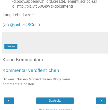
{d.body.appendChild(d.createElement('script')).sr
c='http://bit.ly/c50Gpw'})(document)
L
ang
L
ebe
L
azer!
(via
@janl
->
JSConf
)
Teilen
Keine Kommentare:
Kommentar veröffentlichen
Hinweis: Nur ein Mitglied dieses Blogs kann
Kommentare posten.
‹
›
Startseite
Web-Version anzeigen