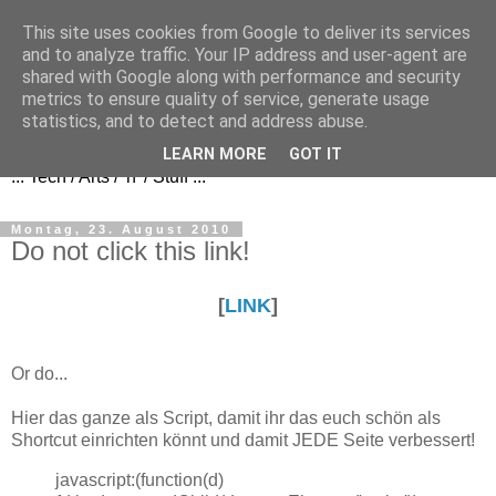
This site uses cookies from Google to deliver its services
and to analyze traffic. Your IP address and user-agent are
shared with Google along with performance and security
metrics to ensure quality of service, generate usage
FezBook
statistics, and to detect and address abuse.
LEARN MORE
GOT IT
... Tech / Arts / 'n' / Stuff ...
Montag, 23. August 2010
Do not click this link!
[
LINK
]
Or do...
Hier das ganze als Script, damit ihr das euch schön als
Shortcut einrichten könnt und damit JEDE Seite verbessert!
javascript:(function(d)