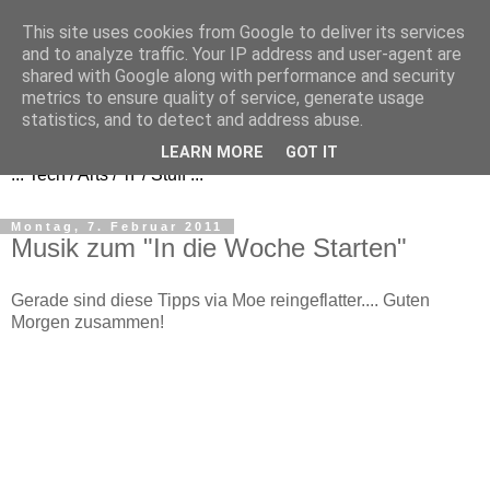
This site uses cookies from Google to deliver its services
and to analyze traffic. Your IP address and user-agent are
shared with Google along with performance and security
metrics to ensure quality of service, generate usage
FezBook
statistics, and to detect and address abuse.
LEARN MORE
GOT IT
... Tech / Arts / 'n' / Stuff ...
Montag, 7. Februar 2011
Musik zum "In die Woche Starten"
Gerade sind diese Tipps via Moe reingeflatter.... Guten
Morgen zusammen!