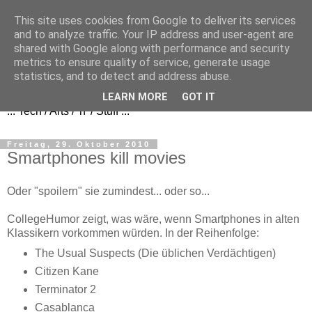
This site uses cookies from Google to deliver its services
and to analyze traffic. Your IP address and user-agent are
shared with Google along with performance and security
metrics to ensure quality of service, generate usage
FezBook
statistics, and to detect and address abuse.
LEARN MORE
GOT IT
... Tech / Arts / 'n' / Stuff ...
Freitag, 29. Oktober 2010
Smartphones kill movies
Oder "spoilern" sie zumindest... oder so...
CollegeHumor zeigt, was wäre, wenn Smartphones in alten
Klassikern vorkommen würden. In der Reihenfolge:
The Usual Suspects (Die üblichen Verdächtigen)
Citizen Kane
Terminator 2
Casablanca