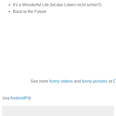
It's a Wonderful Life (Ist das Leben nicht schön?)
Back to the Future
See more
funny videos
and
funny pictures
at
C
(via
AndroidPit
)