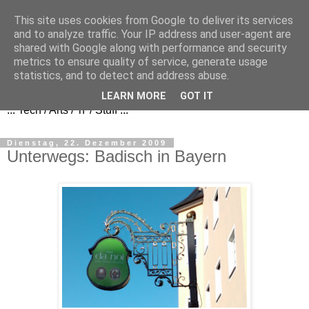
This site uses cookies from Google to deliver its services
and to analyze traffic. Your IP address and user-agent are
shared with Google along with performance and security
metrics to ensure quality of service, generate usage
FezBook
statistics, and to detect and address abuse.
LEARN MORE
GOT IT
... Tech / Arts / 'n' / Stuff ...
Dienstag, 22. Dezember 2009
Unterwegs: Badisch in Bayern