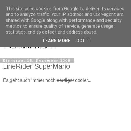
This site uses cookies from Google to deliver its services
and to analyze traffic. Your IP address and user-agent are
shared with Google along with performance and security
metrics to ensure quality of service, generate usage
FezBook
statistics, and to detect and address abuse.
LEARN MORE
GOT IT
... Tech / Arts / 'n' / Stuff ...
Dienstag, 15. Dezember 2009
LineRider SuperMario
Es geht auch immer noch
nerdiger
cooler...