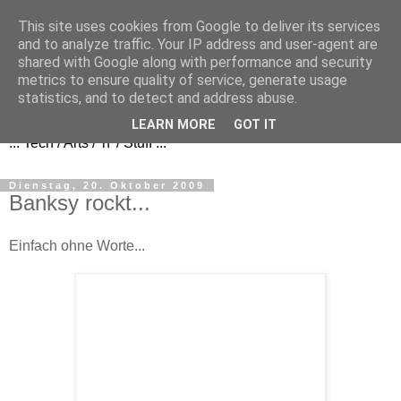
This site uses cookies from Google to deliver its services
and to analyze traffic. Your IP address and user-agent are
shared with Google along with performance and security
metrics to ensure quality of service, generate usage
FezBook
statistics, and to detect and address abuse.
LEARN MORE
GOT IT
... Tech / Arts / 'n' / Stuff ...
Dienstag, 20. Oktober 2009
Banksy rockt...
Einfach ohne Worte...