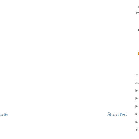
pr
B
tseite
Älterer Post