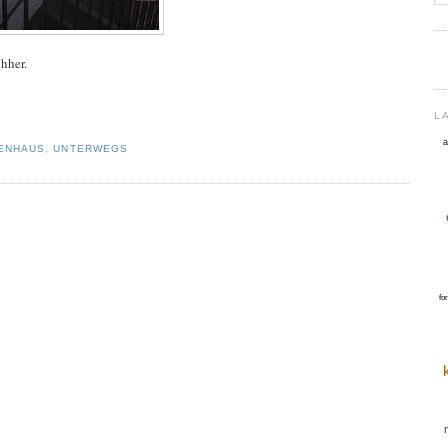
hher.
rwegs
L
a
ENHAUS
,
UNTERWEGS
fo