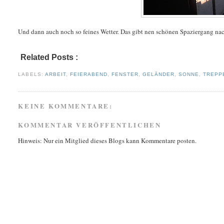
Und dann auch noch so feines Wetter. Das gibt nen schönen Spaziergang nac
Related Posts :
arbeit,
feierabend,
fenster,
geländer,
sonne,
treppenhaus,
unte
LABELS:
ARBEIT
,
FEIERABEND
,
FENSTER
,
GELÄNDER
,
SONNE
,
TREPP
KEINE KOMMENTARE:
KOMMENTAR VERÖFFENTLICHEN
Hinweis: Nur ein Mitglied dieses Blogs kann Kommentare posten.