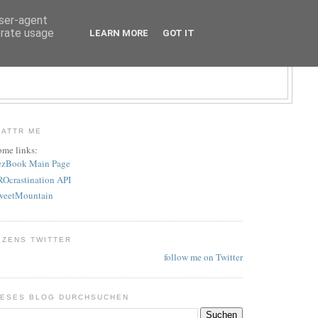
user-agent
erate usage
LEARN MORE
GOT IT
LATTR ME
ome links:
ezBook Main Page
ROcrastination API
weetMountain
EZENS TWITTER
follow me on Twitter
IESES BLOG DURCHSUCHEN