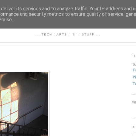
deliver its services and to analyze traffic. Your IP address and 
formance and security metrics to ensure quality of service, gen
abuse.
FEZBOOK
... TECH / ARTS / 'N' / STUFF ...
F
S
F
P
T
F
D