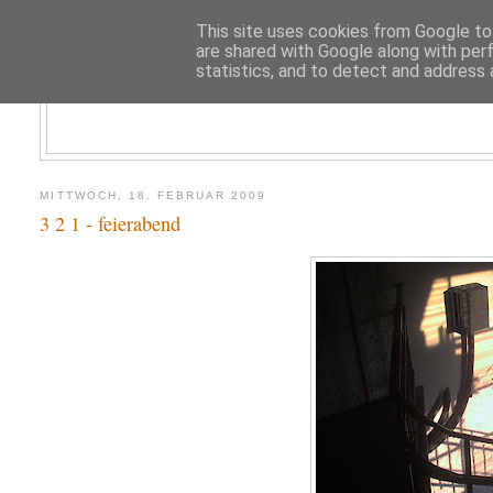
This site uses cookies from Google to 
are shared with Google along with per
statistics, and to detect and address 
MITTWOCH, 18. FEBRUAR 2009
3 2 1 - feierabend