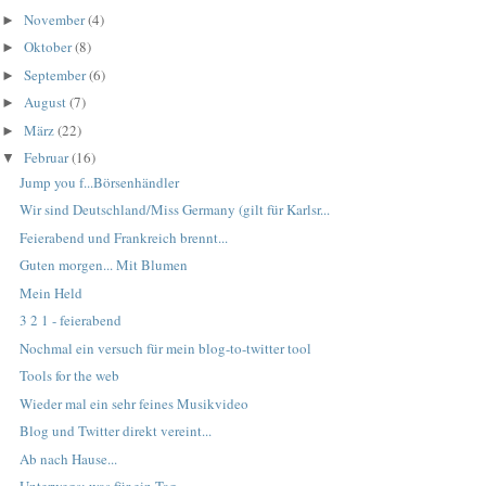
November
(4)
►
Oktober
(8)
►
September
(6)
►
August
(7)
►
März
(22)
►
Februar
(16)
▼
Jump you f...Börsenhändler
Wir sind Deutschland/Miss Germany (gilt für Karlsr...
Feierabend und Frankreich brennt...
Guten morgen... Mit Blumen
Mein Held
3 2 1 - feierabend
Nochmal ein versuch für mein blog-to-twitter tool
Tools for the web
Wieder mal ein sehr feines Musikvideo
Blog und Twitter direkt vereint...
Ab nach Hause...