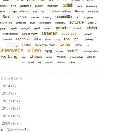
Netzpolitik
online
office
opensource
Papier
politik
php
pictures
plakat
podcast
pause
pong
processing
programmieren
recht
rechtschreibung
Reisen
odukt
rap
sammlung
Schild
secondlife
schnee
science
scripting
sex
shopping
software
sonne
sicherheit
simpsons
skate
smartphone
snapstory
sprache
sticker
spiel
sport
spaß
spiegel
spargel
statistik
streetart
superspam
tanzen
Street View
stop-motion
technik
tips
tool
text
trinken
telefon
tarnfleck
terror
twitter
tuning
tutorial
tweetmountain
uhren
uni
video
unterwegs
web20
vjing
weihnachten
wasser
werbung
windows
wissen
wolken
wiki
winter
wissenschaft
wortspiel
zeitung
zkm
wtf
youtube
LOG-ARCHIV
2014
(2)
►
2013
(5)
►
2012
(104)
►
2011
(138)
►
2010
(195)
►
2009
(80)
▼
Dezember
(5)
►