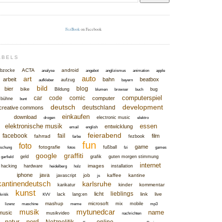
FezBook
on Facebook
ABELS
ACTA
android
bzocke
analyse
angebot
anglizismus
animation
apple
auto
art
arbeit
bahn
beatbox
aufzug
aufkleber
bayern
bild
blog
bier
bike
Bildung
bug
blumen
browser
buch
computerspiel
car
code
comic
computer
bühne
bunt
deutsch
development
deutschland
creative commons
einkaufen
download
electronic music
drogen
elektro
elektronische musik
essen
entwicklung
email
english
feierabend
facebook
fail
film
fahrrad
fezbook
farbe
fun
foto
game
fotografie
fußball
rschung
fotos
fzi
games
google
graffiti
geld
grafik
guten morgen stimmung
garfield
internet
images
hacking
hardware
installation
heidelberg
holz
iphone
java
job
kaffee
kantine
javascript
js
kantinendeutsch
karlsruhe
kinder
kommentar
karikatur
kunst
lieblings
licht
link
live
lack
lang:en
kritik
KVV
mashup
microsoft
mix
mobile
lizenz
maschine
meme
mp3
musik
mytunedcar
name
music
musikvideo
nachrichten
natur
nerd