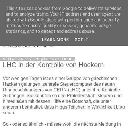
This site uses cookies from Google to deliver its services
and to analyze traffic. Your IP address and user-agent are
shared with Google along with performance and security
metrics to ensure quality of service, generate usage
FezBook
statistics, and to detect and address abuse.
LEARN MORE
GOT IT
... Tech / Arts / 'n' / Stuff ...
Mittwoch, 17. September 2008
LHC in der Kontrolle von Hackern
Vor wenigen Tagen ist es einer Gruppe von griechischen
Hackern gelungen, zentrale Steuercomputer des neuen
Ringbeschleunigers von CERN (LHC) unter ihre Kontrolle
zu bringen. Sie konnten so den Protonenstrahl steuern und
hinterließen mit dessen Hilfe eine Botschaft, die unter
anderem beinhaltet, dass Higgs Teilchen in Wirklichkeit blau
seien.
So - oder so ähnlich - müsste wohl die nächste Meldung in