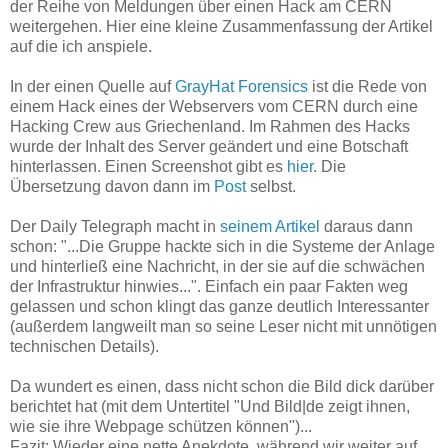
der Reihe von Meldungen über einen Hack am CERN
weitergehen. Hier eine kleine Zusammenfassung der Artikel
auf die ich anspiele.
In der einen Quelle auf
GrayHat Forensics
ist die Rede von
einem Hack eines der Webservers vom CERN durch eine
Hacking Crew aus Griechenland. Im Rahmen des Hacks
wurde der Inhalt des Server geändert und eine Botschaft
hinterlassen. Einen Screenshot gibt es
hier
. Die
Übersetzung davon dann im
Post
selbst.
Der Daily Telegraph macht in
seinem Artikel
daraus dann
schon: "...Die Gruppe hackte sich in die Systeme der Anlage
und hinterließ eine Nachricht, in der sie auf die schwächen
der Infrastruktur hinwies...". Einfach ein paar Fakten weg
gelassen und schon klingt das ganze deutlich Interessanter
(außerdem langweilt man so seine Leser nicht mit unnötigen
technischen Details).
Da wundert es einen, dass nicht schon die Bild dick darüber
berichtet hat (mit dem Untertitel "Und Bild|de zeigt ihnen,
wie sie ihre Webpage schützen können")...
Fazit: Wieder eine nette Anekdote, während wir weiter auf