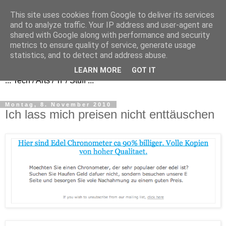
This site uses cookies from Google to deliver its services
and to analyze traffic. Your IP address and user-agent are
shared with Google along with performance and security
metrics to ensure quality of service, generate usage
FezBook
statistics, and to detect and address abuse.
LEARN MORE
GOT IT
... Tech / Arts / 'n' / Stuff ...
Montag, 8. November 2010
Ich lass mich preisen nicht enttäuschen