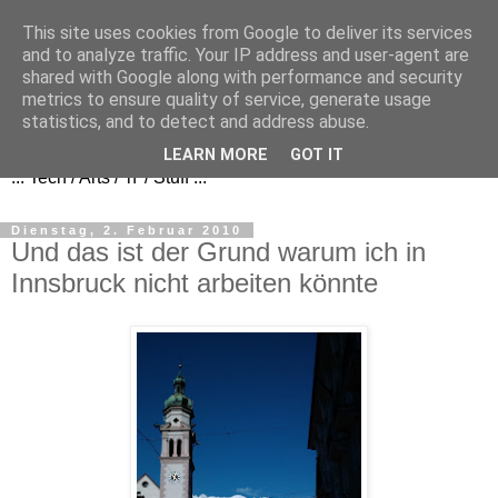
This site uses cookies from Google to deliver its services
and to analyze traffic. Your IP address and user-agent are
shared with Google along with performance and security
metrics to ensure quality of service, generate usage
FezBook
statistics, and to detect and address abuse.
LEARN MORE
GOT IT
... Tech / Arts / 'n' / Stuff ...
Dienstag, 2. Februar 2010
Und das ist der Grund warum ich in
Innsbruck nicht arbeiten könnte